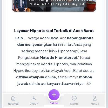
Layanan Hipnoterapi Terbaik di Aceh Barat
Halo...
Warga Aceh Barat, ada
kabar gembira
dan menyenangkan
hari ini untuk Anda yang
sedang mencari Klinik Hipnoterapi, Jasa
Pengobatan
Metode Hipnoterapi
/ Terapi
menggunakan Kondisi Hipnotis, dan Pelatihan
Hypnotherapy sekitar wilayah Aceh Barat secara
offline ataupun online
, sebelumnya
mohon
jawab
dahulu pertanyaan dibawah ini ya...😊
Apakah ini kondisi yang Anda/ Keluaraga
rasakan sekarang?
Daftar
Beranda
Unduh
Status
Masuk