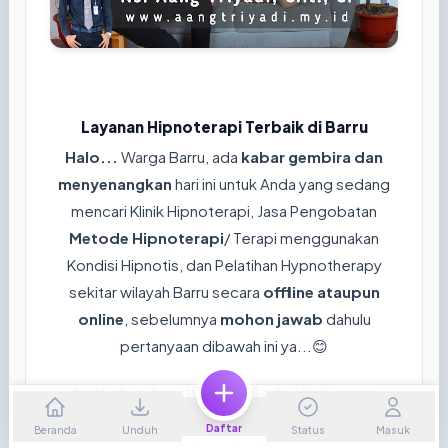
Layanan Hipnoterapi Terbaik di Barru
Halo...
Warga Barru, ada
kabar gembira dan
menyenangkan
hari ini untuk Anda yang sedang
mencari Klinik Hipnoterapi, Jasa Pengobatan
Metode Hipnoterapi
/ Terapi menggunakan
Kondisi Hipnotis, dan Pelatihan Hypnotherapy
sekitar wilayah Barru secara
offline ataupun
online
, sebelumnya
mohon jawab
dahulu
pertanyaan dibawah ini ya...😊
Apakah ini kondisi yang Anda/ Keluaraga
rasakan sekarang?
Daftar
Beranda
Unduh
Status
Masuk