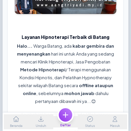
Layanan Hipnoterapi Terbaik di Batang
Halo...
Warga Batang, ada
kabar gembira dan
menyenangkan
hari ini untuk Anda yang sedang
mencari Klinik Hipnoterapi, Jasa Pengobatan
Metode Hipnoterapi
/ Terapi menggunakan
Kondisi Hipnotis, dan Pelatihan Hypnotherapy
sekitar wilayah Batang secara
offline ataupun
online
, sebelumnya
mohon jawab
dahulu
pertanyaan dibawah ini ya...😊
Apakah ini kondisi yang Anda/ Keluaraga
rasakan sekarang?
Daftar
Beranda
Unduh
Status
Masuk