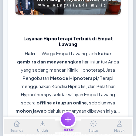
Layanan Hipnoterapi Terbaik di Empat
Lawang
Halo...
Warga Empat Lawang, ada
kabar
gembira dan menyenangkan
hari ini untuk Anda
yang sedang mencari Klinik Hipnoterapi, Jasa
Pengobatan
Metode Hipnoterapi
/ Terapi
menggunakan Kondisi Hipnotis, dan Pelatihan
Hypnotherapy sekitar wilayah Empat Lawang
secara
offline ataupun online
, sebelumnya
mohon jawab
dahulu pertanyaan dibawah ini ya...
😊
Daftar
Beranda
Unduh
Status
Masuk
Apakah ini kondisi yang Anda/ Keluaraga