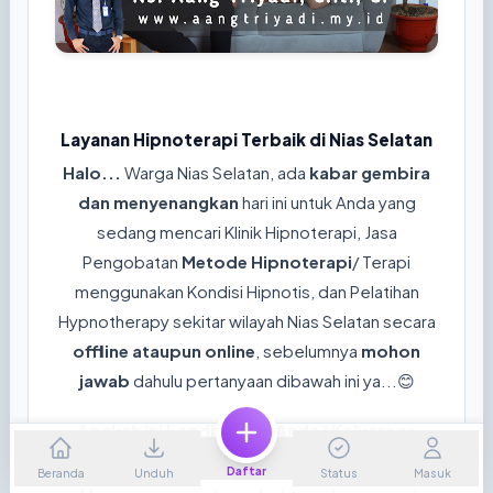
Layanan Hipnoterapi Terbaik di Nias Selatan
Halo...
Warga Nias Selatan, ada
kabar gembira
dan menyenangkan
hari ini untuk Anda yang
sedang mencari Klinik Hipnoterapi, Jasa
Pengobatan
Metode Hipnoterapi
/ Terapi
menggunakan Kondisi Hipnotis, dan Pelatihan
Hypnotherapy sekitar wilayah Nias Selatan secara
offline ataupun online
, sebelumnya
mohon
jawab
dahulu pertanyaan dibawah ini ya...😊
Apakah ini kondisi yang Anda/ Keluaraga
rasakan sekarang?
Daftar
Beranda
Unduh
Status
Masuk