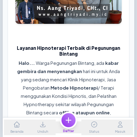
Layanan Hipnoterapi Terbaik di Pegunungan
Bintang
Halo...
Warga Pegunungan Bintang, ada
kabar
gembira dan menyenangkan
hari ini untuk Anda
yang sedang mencari Klinik Hipnoterapi, Jasa
Pengobatan
Metode Hipnoterapi
/ Terapi
menggunakan Kondisi Hipnotis, dan Pelatihan
Hypnotherapy sekitar wilayah Pegunungan
Bintang secara
offline ataupun online
,
sebelumnya
mohon jawab
dahulu pertanyaan
dibawah ini ya...😊
Daftar
Beranda
Unduh
Status
Masuk