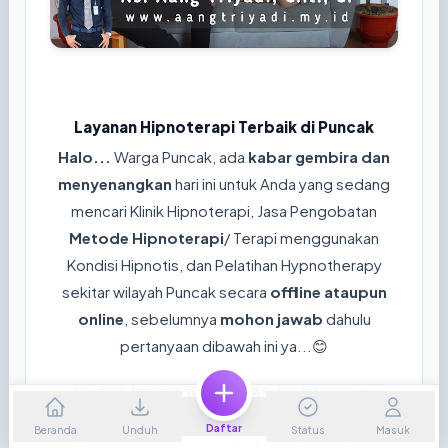
Layanan Hipnoterapi Terbaik di Puncak
Halo...
Warga Puncak, ada
kabar gembira dan
menyenangkan
hari ini untuk Anda yang sedang
mencari Klinik Hipnoterapi, Jasa Pengobatan
Metode Hipnoterapi
/ Terapi menggunakan
Kondisi Hipnotis, dan Pelatihan Hypnotherapy
sekitar wilayah Puncak secara
offline ataupun
online
, sebelumnya
mohon jawab
dahulu
pertanyaan dibawah ini ya...😊
Apakah ini kondisi yang Anda/ Keluaraga
rasakan sekarang?
Daftar
Beranda
Unduh
Status
Masuk