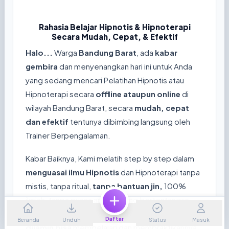
Rahasia Belajar Hipnotis & Hipnoterapi
Secara Mudah, Cepat, & Efektif
Halo...
Warga
Bandung Barat
, ada
kabar
gembira
dan menyenangkan hari ini untuk Anda
yang sedang mencari Pelatihan Hipnotis atau
Hipnoterapi secara
offline ataupun online
di
wilayah Bandung Barat, secara
mudah, cepat
dan efektif
tentunya dibimbing langsung oleh
Trainer Berpengalaman.
Kabar Baiknya, Kami melatih step by step dalam
menguasai ilmu Hipnotis
dan Hipnoterapi tanpa
mistis, tanpa ritual,
tanpa bantuan jin,
100%
ilmiah, tanpa puasa apalagi yang bertentangan
dengan agama tertentu, Hanya dalam
2 hari
Daftar
Beranda
Unduh
Status
Masuk
dijamin bisa
mempelajari dan mempraktikannya