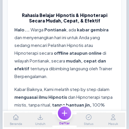
Rahasia Belajar Hipnotis & Hipnoterapi
Secara Mudah, Cepat, & Efektif
Halo...
Warga
Pontianak
, ada
kabar gembira
dan menyenangkan hari ini untuk Anda yang
sedang mencari Pelatihan Hipnotis atau
Hipnoterapi secara
offline ataupun online
di
wilayah Pontianak, secara
mudah, cepat dan
efektif
tentunya dibimbing langsung oleh Trainer
Berpengalaman.
Kabar Baiknya, Kami melatih step by step dalam
menguasai ilmu Hipnotis
dan Hipnoterapi tanpa
mistis, tanpa ritual,
tanpa bantuan jin,
100%
ilmiah, tanpa puasa apalagi yang bertentangan
dengan agama tertentu, Hanya dalam
2 hari
Daftar
Beranda
Unduh
Status
Masuk
dijamin bisa
mempelajari dan mempraktikannya