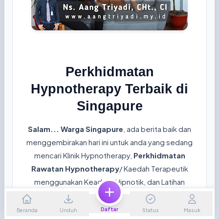
Perkhidmatan
Hypnotherapy Terbaik di
Singapure
Salam... Warga Singapure
, ada berita baik dan
menggembirakan hari ini untuk anda yang sedang
mencari Klinik Hypnotherapy,
Perkhidmatan
Rawatan Hypnotherapy
/ Kaedah Terapeutik
menggunakan Keadaan Hipnotik, dan Latihan
Hypnotherapy di sekitar kawasan Singapure
secara
offline atau online,
sebelum itu, sila
Daftar
Beranda
Unduh
Status
Masuk